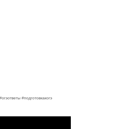
огэответы #подготовкакогэ