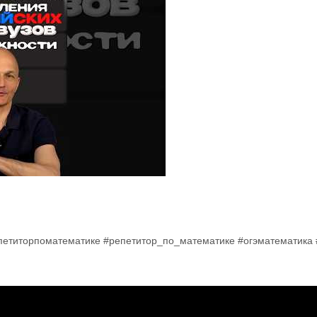
епетиторпоматематике #репетитор_по_математике #огэматематика #