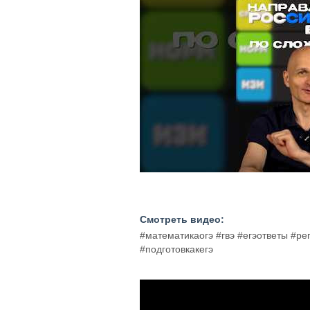
Смотреть видео:
#математикаогэ #гвэ #егэответы #р
#подготовкакегэ