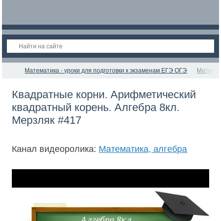
Математика - уроки для подготовки к экзаменам ЕГЭ ОГЭ
Математ
Квадратные корни. Арифметический
квадратный корень. Алгебра 8кл.
Мерзляк #417
Канал видеоролика:
Математика, алгебра