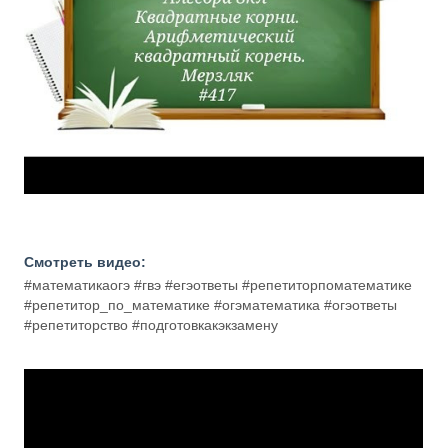
Смотреть видео:
#математикаогэ #гвэ #егэответы #репетиторпоматематике
#репетитор_по_математике #огэматематика #огэответы
#репетиторство #подготовкакэкзамену