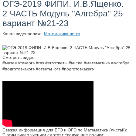
ОГЭ-2019 ФИПИ. И.В.Ященко.
2 ЧАСТЬ Модуль "Алгебра" 25
вариант №21-23
Канал видеоролика:
Математика легко
Смотреть видео:
#математикаогэ #гвэ #егэответы #числа #математика #алгебра
#подготовкакогэ #ответы_огэ #подготовкакегэ
Свежая информация для ЕГЭ и ОГЭ по Математике (листай):
С этим видео ученики смотрят следующие ролики: