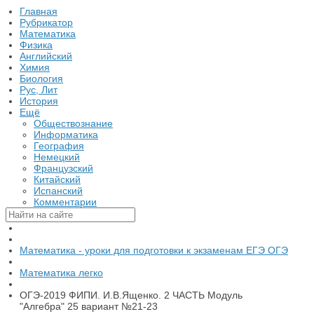
Главная
Рубрикатор
Математика
Физика
Английский
Химия
Биология
Рус, Лит
История
Ещё
Обществознание
Информатика
География
Немецкий
Французский
Китайский
Испанский
Комментарии
Математика - уроки для подготовки к экзаменам ЕГЭ ОГЭ
Математика легко
ОГЭ-2019 ФИПИ. И.В.Ященко. 2 ЧАСТЬ Модуль
"Алгебра" 25 вариант №21-23