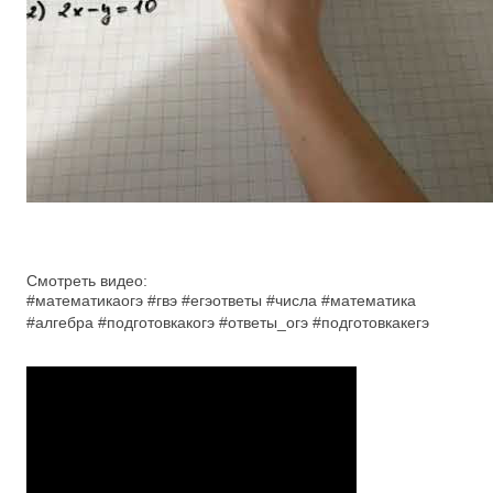
Смотреть видео:
#математикаогэ #гвэ #егэответы #числа #математика
#алгебра #подготовкакогэ #ответы_огэ #подготовкакегэ