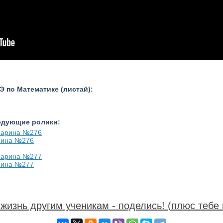
 по Математике (листай):
ледующие ролики:
рина №276
рина №277
жизнь другим ученикам - поделись! (плюс тебе 