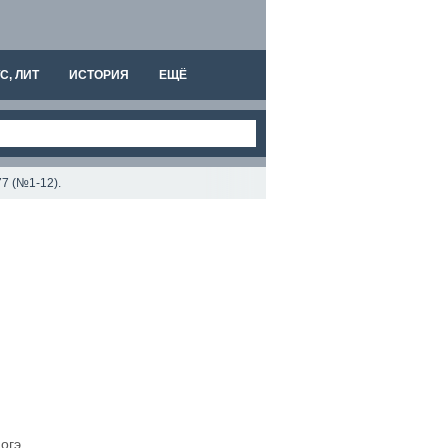
С, ЛИТ
ИСТОРИЯ
ЕЩЁ
7 (№1-12).
огэ