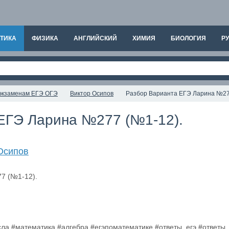
ТИКА
ФИЗИКА
АНГЛИЙСКИЙ
ХИМИЯ
БИОЛОГИЯ
РУ
к экзаменам ЕГЭ ОГЭ
Виктор Осипов
Разбор Варианта ЕГЭ Ларина №27
ЕГЭ Ларина №277 (№1-12).
Осипов
сла #математика #алгебра #егэпоматематике #ответы_егэ #ответы_