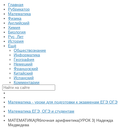
Главная
Рубрикатор
Математика
Физика
Английский
Химия
Биология
Рус, Лит
История
Ещё
Обществознание
Информатика
География
Немецкий
Французский
Китайский
Испанский
Комментарии
Математика - уроки для подготовки к экзаменам ЕГЭ ОГЭ
Математика ЕГЭ, ОГЭ и студентам
МАТЕМАТИКА|Яблочная арифметика|УРОК 3| Надежда
Медведева