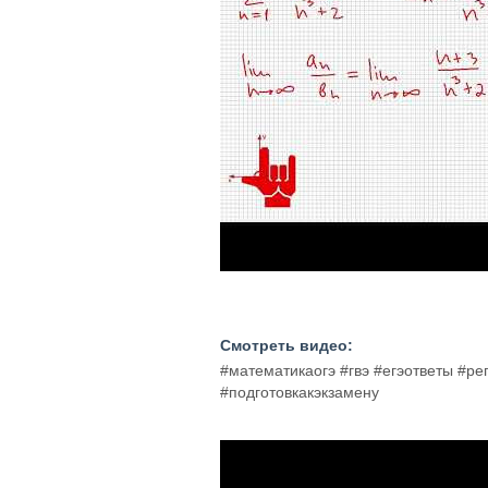
Смотреть видео:
#математикаогэ #гвэ #егэответы #р
#подготовкакэкзамену