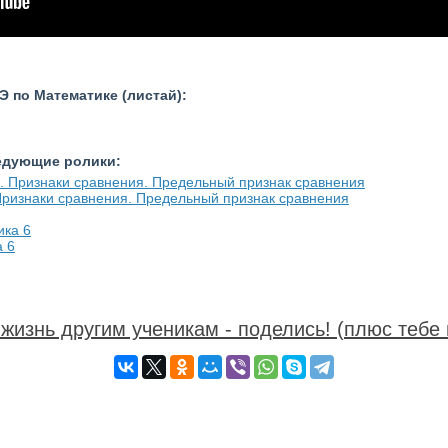
 по Математике (листай):
ледующие ролики:
ризнаки сравнения. Предельный признак сравнения
а 6
жизнь другим ученикам - поделись! (плюс тебе 