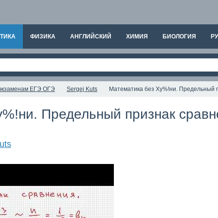
ТИКА
ФИЗИКА
АНГЛИЙСКИЙ
ХИМИЯ
БИОЛОГИЯ
РУ
к экзаменам ЕГЭ ОГЭ
Sergej Kuts
Математика без Ху%!ни. Предельный 
у%!ни. Предельный признак сравн
uts