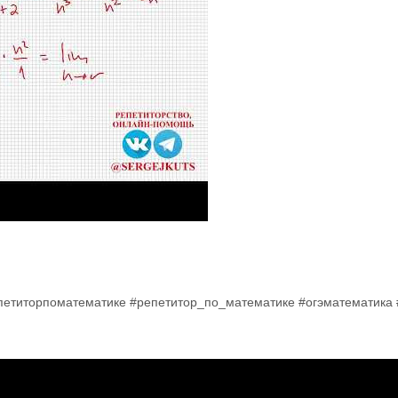
епетиторпоматематике #репетитор_по_математике #огэматематика 