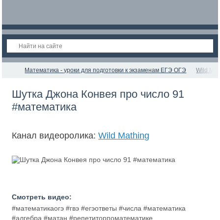
Математика - уроки для подготовки к экзаменам ЕГЭ ОГЭ
Wild Mat
Шутка Джона Конвея про число 91
#математика
Канал видеоролика:
Wild Mathing
Смотреть видео:
#математикаогэ #гвэ #егэответы #числа #математика
#алгебра #матан #репетиторпоматематике