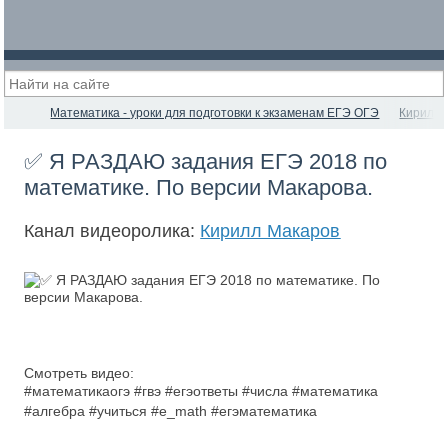
Математика - уроки для подготовки к экзаменам ЕГЭ ОГЭ
Кирилл 
✅ Я РАЗДАЮ задания ЕГЭ 2018 по
математике. По версии Макарова.
Канал видеоролика:
Кирилл Макаров
Смотреть видео:
#математикаогэ #гвэ #егэответы #числа #математика
#алгебра #учиться #e_math #егэматематика