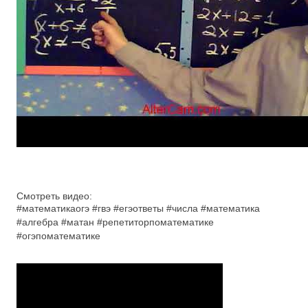
Смотреть видео:
#математикаогэ #гвэ #егэответы #числа #математика
#алгебра #матан #репетиторпоматематике
#огэпоматематике