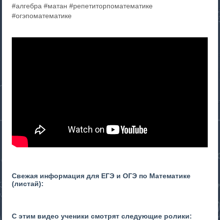
#алгебра #матан #репетиторпоматематике
#огэпоматематике
Свежая информация для ЕГЭ и ОГЭ по Математике
(листай):
С этим видео ученики смотрят следующие ролики: