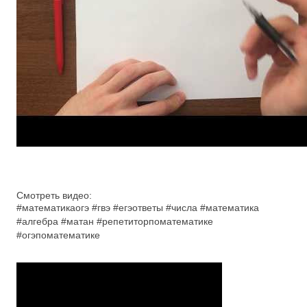
Смотреть видео:
#математикаогэ #гвэ #егэответы #числа #математика
#алгебра #матан #репетиторпоматематике
#огэпоматематике