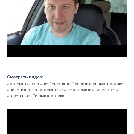
Смотреть видео:
#математикаогэ #гвэ #егэответы #репетиторпоматематике
#репетитор_по_математике #огэматематика #огэответы
#ответы_огэ #егэматематика