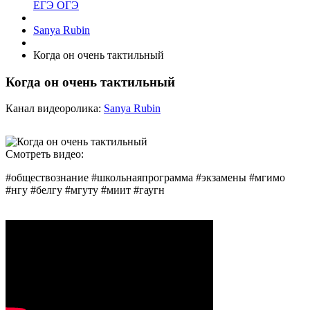
ЕГЭ ОГЭ
Sanya Rubin
Когда он очень тактильный
Когда он очень тактильный
Канал видеоролика:
Sanya Rubin
Смотреть видео:
#обществознание #школьнаяпрограмма #экзамены #мгимо
#нгу #белгу #мгуту #миит #гаугн