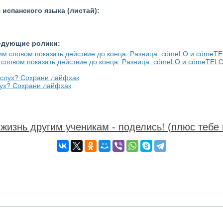
испанского языка (листай):
ледующие ролики:
м словом показать действие до конца. Разница: cómeLO и cómeTEL
лух? Сохрани лайфхак
жизнь другим ученикам - поделись! (плюс тебе 