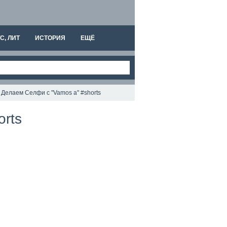
С, ЛИТ
ИСТОРИЯ
ЕЩЁ
 Делаем Селфи с "Vamos a" #shorts
rts