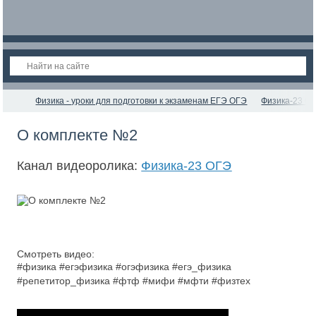
Физика - уроки для подготовки к экзаменам ЕГЭ ОГЭ
Физика-23 О
О комплекте №2
Канал видеоролика:
Физика-23 ОГЭ
Смотреть видео:
#физика #егэфизика #огэфизика #егэ_физика
#репетитор_физика #фтф #мифи #мфти #физтех