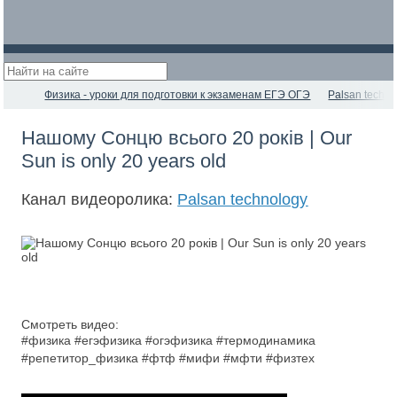
Физика - уроки для подготовки к экзаменам ЕГЭ ОГЭ
Palsan techno
Нашому Сонцю всього 20 років | Our
Sun is only 20 years old
Канал видеоролика:
Palsan technology
Смотреть видео:
#физика #егэфизика #огэфизика #термодинамика
#репетитор_физика #фтф #мифи #мфти #физтех