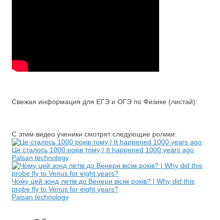
Свежая информация для ЕГЭ и ОГЭ по Физике (листай):
С этим видео ученики смотрят следующие ролики:
Це сталось 1000 років тому | It happened 1000 years ago
Palsan technology
Чому цей зонд летів до Венери вісім років? | Why did this
probe fly to Venus for eight years?
Palsan technology