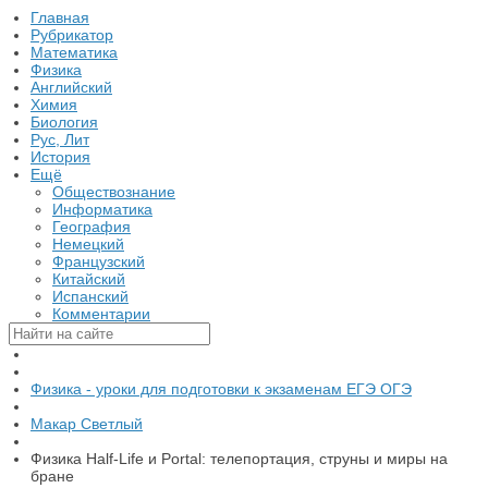
Главная
Рубрикатор
Математика
Физика
Английский
Химия
Биология
Рус, Лит
История
Ещё
Обществознание
Информатика
География
Немецкий
Французский
Китайский
Испанский
Комментарии
Физика - уроки для подготовки к экзаменам ЕГЭ ОГЭ
Макар Светлый
Физика Half-Life и Portal: телепортация, струны и миры на
бране