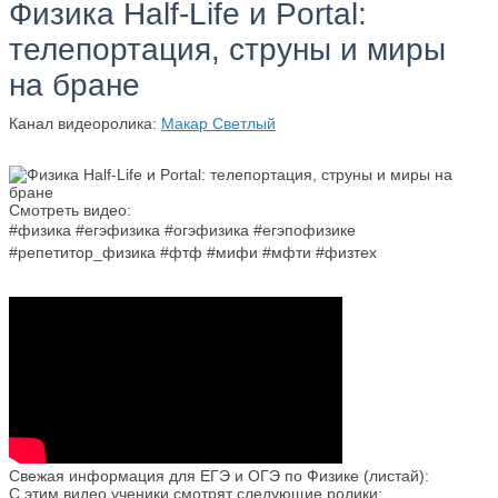
Физика Half-Life и Portal:
телепортация, струны и миры
на бране
Канал видеоролика:
Макар Светлый
Смотреть видео:
#физика #егэфизика #огэфизика #егэпофизике
#репетитор_физика #фтф #мифи #мфти #физтех
Свежая информация для ЕГЭ и ОГЭ по Физике (листай):
С этим видео ученики смотрят следующие ролики: