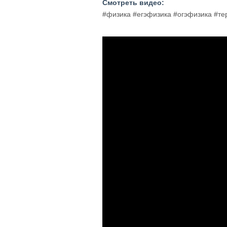
Смотреть видео:
#физика #егэфизика #огэфизика #т