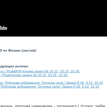
 по Физике (листай):
ледующие ролики:
 | Розв'язуємо задачі № 10.12; 10.15; 10.18.
. Побудова зображення. Оптична сила | Задачі 8.18; 9.13; 10.13
жизнь другим ученикам - поделись! (плюс тебе 