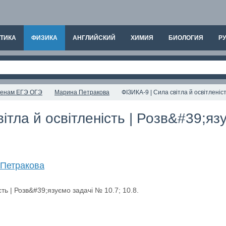
ТИКА
ФИЗИКА
АНГЛИЙСКИЙ
ХИМИЯ
БИОЛОГИЯ
РУ
аменам ЕГЭ ОГЭ
Марина Петракова
ФІЗИКА-9 | Сила світла й освітленіст
ітла й освітленість | Розв&#39;я
Петракова