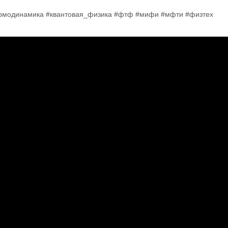
ермодинамика #квантовая_физика #фтф #мифи #мфти #физтех