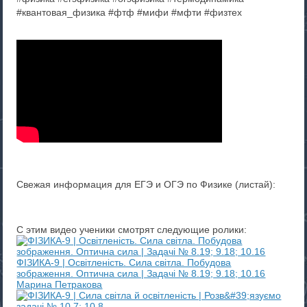
#квантовая_физика #фтф #мифи #мфти #физтех
Свежая информация для ЕГЭ и ОГЭ по Физике (листай):
С этим видео ученики смотрят следующие ролики:
ФІЗИКА-9 | Освітленість. Сила світла. Побудова
зображення. Оптична сила | Задачі № 8.19; 9.18; 10.16
Марина Петракова