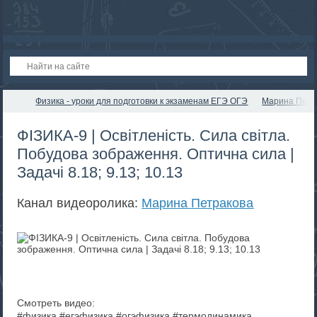
Физика - уроки для подготовки к экзаменам ЕГЭ ОГЭ
Марина Петр
ФІЗИКА-9 | Освітленість. Сила світла.
Побудова зображення. Оптична сила |
Задачі 8.18; 9.13; 10.13
Канал видеоролика:
Марина Петракова
Смотреть видео:
#физика #егэфизика #огэфизика #термодинамика