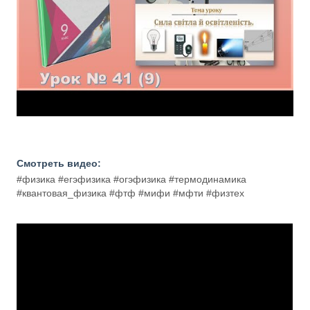
Смотреть видео:
#физика #егэфизика #огэфизика #термодинамика
#квантовая_физика #фтф #мифи #мфти #физтех