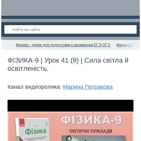
Физика - уроки для подготовки к экзаменам ЕГЭ ОГЭ
Марина Петр
ФІЗИКА-9 | Урок 41 (9) | Сила світла й
освітленість.
Канал видеоролика:
Марина Петракова