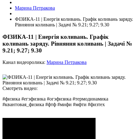
Марина Петракова
ФІЗИКА-11 | Енергія коливань. Графік коливань заряду.
Рівняння коливань | Задачі № 9.21; 9.27; 9.30
ФІЗИКА-11 | Енергія коливань. Графік
коливань заряду. Рівняння коливань | Задачі №
9.21; 9.27; 9.30
Канал видеоролика:
Марина Петракова
Смотреть видео:
#физика #егэфизика #огэфизика #термодинамика
#квантовая_физика #фтф #мифи #мфти #физтех