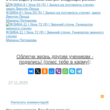
ФІЗИКА-8 | Урок 93 (5) | Задачі на потужність струму, закон
Джоуля-Ленца
Марина Петракова
ФІЗИКА-11 | Урок 72 (8) | Змінний струм. Генератор змінного
струму
Марина Петракова
Облегчи жизнь другим ученикам -
поделись! (плюс тебе в карму)
:
27.11.2025
RS
Написать комментарий
Нет комментариев. Ваш будет первым!