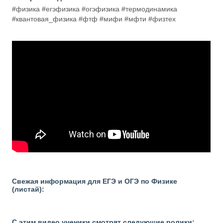
#физика #егэфизика #огэфизика #термодинамика
#квантовая_физика #фтф #мифи #мфти #физтех
Свежая информация для ЕГЭ и ОГЭ по Физике
(листай):
С этим видео ученики смотрят следующие ролики: