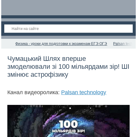
Физика - уроки для подготовки к экзаменам ЕГЭ ОГЭ
Palsan techno
Чумацький Шлях вперше
змоделювали зі 100 мільярдами зір! ШІ
змінює астрофізику
Канал видеоролика:
Palsan technology