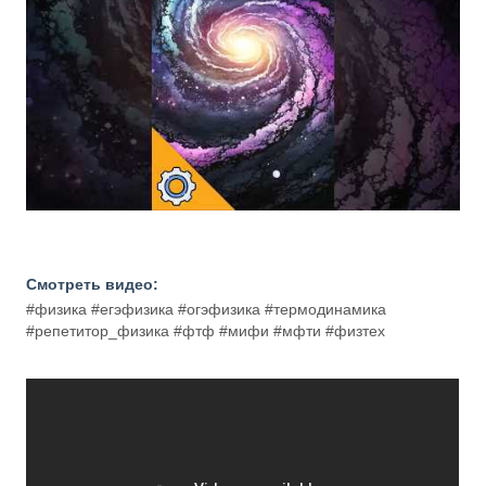
Смотреть видео:
#физика #егэфизика #огэфизика #термодинамика
#репетитор_физика #фтф #мифи #мфти #физтех