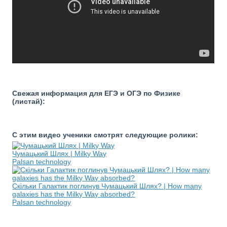
Свежая информация для ЕГЭ и ОГЭ по Физике
(листай):
С этим видео ученики смотрят следующие ролики:
Чумацький Шлях | Milky Way
Palsan technology
Скільки Галактик поглинув Чумацький Шлях? | How many
galaxies has the Milky Way absorbed?
Palsan technology