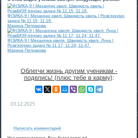
ФІЗИКА-9 | Механічні хвилі. Швидкість хвиль | Розв'язуємо
задачі № 11.15; 11.18.
Марина Петракова
ФІЗИКА-9 | Механічна хвиля. Швидкість хвилі. Луна |
Розв'язуємо задачі № 11.17; 11.24; 11.47.
Марина Петракова
Облегчи жизнь другим ученикам -
поделись! (плюс тебе в карму)
:
03.12.2025
RS
Написать комментарий
Нет комментариев. Ваш будет первым!