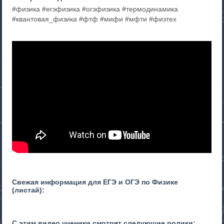
#физика #егэфизика #огэфизика #термодинамика
#квантовая_физика #фтф #мифи #мфти #физтех
Свежая информация для ЕГЭ и ОГЭ по Физике
(листай):
С этим видео ученики смотрят следующие ролики: