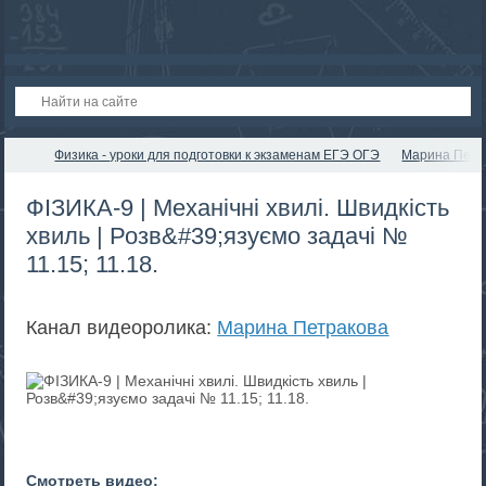
Физика - уроки для подготовки к экзаменам ЕГЭ ОГЭ
Марина Петр
ФІЗИКА-9 | Механічні хвилі. Швидкість
хвиль | Розв&#39;язуємо задачі №
11.15; 11.18.
Канал видеоролика:
Марина Петракова
Смотреть видео: