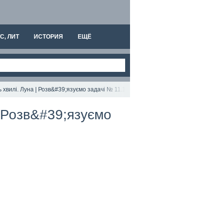
С, ЛИТ
ИСТОРИЯ
ЕЩЁ
хвилі. Луна | Розв&#39;язуємо задачі № 11.17; 11.24; 11.47.
| Розв&#39;язуємо