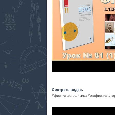
Смотреть видео:
#физика #егэфизика #огэфизика #т