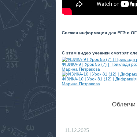
Свежая информация для ЕГЭ и ОГЭ
С этим видео ученики смотрят с
ФІЗИКА-9 | Урок 55 (7) | Приклади р
Марина Петракова
ФІЗИКА-10 | Урок 81 (12) | Дифракція
Марина Петракова
Облегчи 
11.12.2025