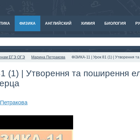
ТИКА
ФИЗИКА
АНГЛИЙСКИЙ
ХИМИЯ
БИОЛОГИЯ
РУ
аменам ЕГЭ ОГЭ
Марина Петракова
ФІЗИКА-11 | Урок 81 (1) | Утворення т
81 (1) | Утворення та поширення е
Герца
Петракова