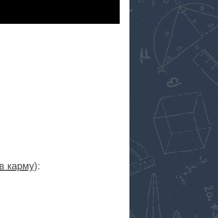
в карму)
: