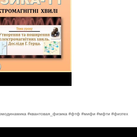
ермодинамика #квантовая_физика #фтф #мифи #мфти #физтех