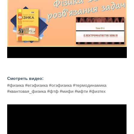
Смотреть видео:
#физика #егэфизика #огэфизика #термодинамика
#квантовая_физика #фтф #мифи #мфти #физтех