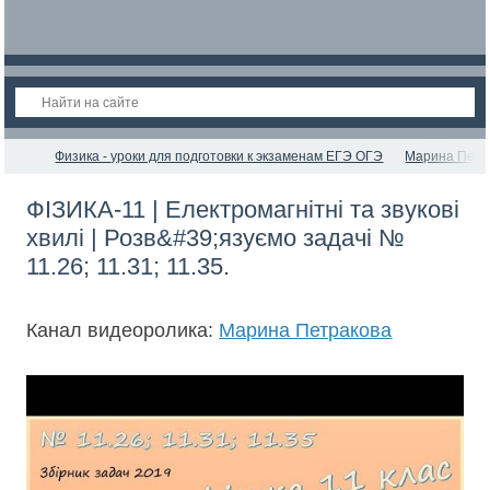
Физика - уроки для подготовки к экзаменам ЕГЭ ОГЭ
Марина Петр
ФІЗИКА-11 | Електромагнітні та звукові
хвилі | Розв&#39;язуємо задачі №
11.26; 11.31; 11.35.
Канал видеоролика:
Марина Петракова