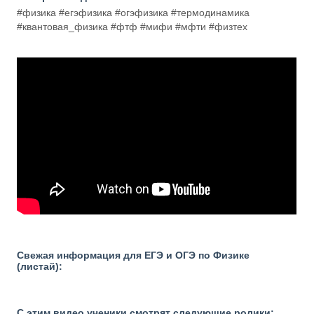
#физика #егэфизика #огэфизика #термодинамика
#квантовая_физика #фтф #мифи #мфти #физтех
Свежая информация для ЕГЭ и ОГЭ по Физике
(листай):
С этим видео ученики смотрят следующие ролики: