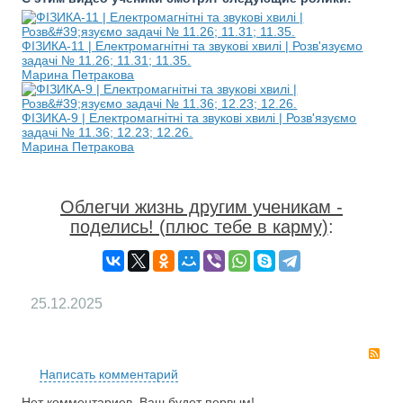
ФІЗИКА-11 | Електромагнітні та звукові хвилі | Розв'язуємо
задачі № 11.26; 11.31; 11.35.
Марина Петракова
ФІЗИКА-9 | Електромагнітні та звукові хвилі | Розв'язуємо
задачі № 11.36; 12.23; 12.26.
Марина Петракова
Облегчи жизнь другим ученикам -
поделись! (плюс тебе в карму)
:
25.12.2025
RS
Написать комментарий
Нет комментариев. Ваш будет первым!