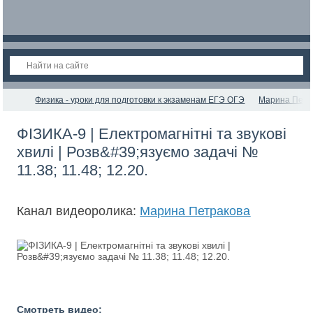
Физика - уроки для подготовки к экзаменам ЕГЭ ОГЭ
Марина Петр
ФІЗИКА-9 | Електромагнітні та звукові
хвилі | Розв&#39;язуємо задачі №
11.38; 11.48; 12.20.
Канал видеоролика:
Марина Петракова
Смотреть видео: