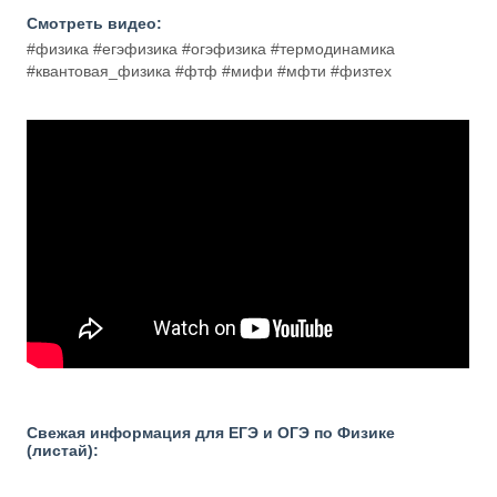
Смотреть видео:
#физика #егэфизика #огэфизика #термодинамика
#квантовая_физика #фтф #мифи #мфти #физтех
Свежая информация для ЕГЭ и ОГЭ по Физике
(листай):