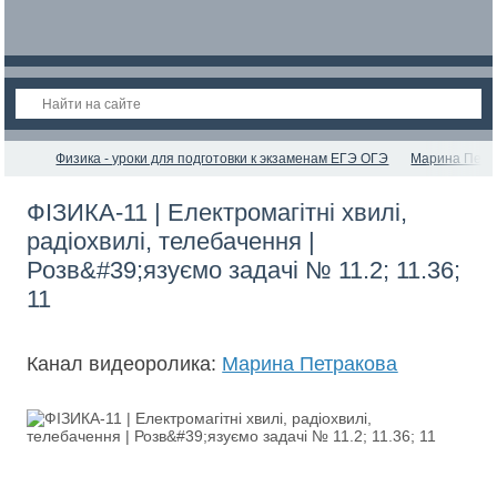
Физика - уроки для подготовки к экзаменам ЕГЭ ОГЭ
Марина Петр
ФІЗИКА-11 | Електромагітні хвилі,
радіохвилі, телебачення |
Розв&#39;язуємо задачі № 11.2; 11.36;
11
Канал видеоролика:
Марина Петракова