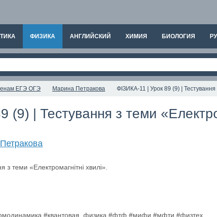
ТИКА
ФИЗИКА
АНГЛИЙСКИЙ
ХИМИЯ
БИОЛОГИЯ
РУ
аменам ЕГЭ ОГЭ
Марина Петракова
ФІЗИКА-11 | Урок 89 (9) | Тестування
9 (9) | Тестування з теми «Електро
Петракова
ермодинамика #квантовая_физика #фтф #мифи #мфти #физтех