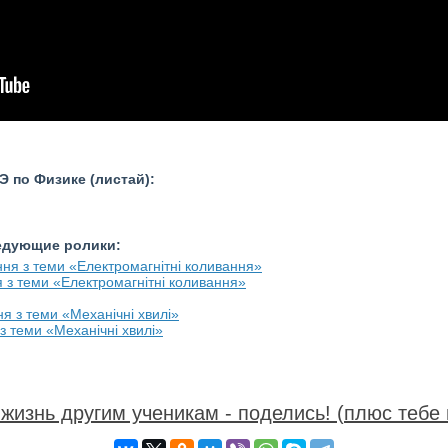
 по Физике (листай):
ледующие ролики:
я з теми «Електромагнітні коливання»
 з теми «Механічні хвилі»
жизнь другим ученикам - поделись! (плюс тебе 