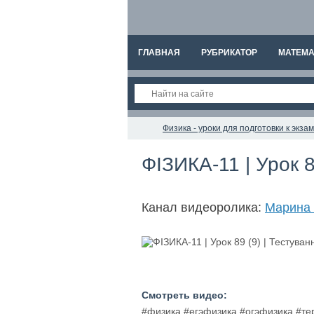
ГЛАВНАЯ
РУБРИКАТОР
МАТЕМА
Физика - уроки для подготовки к экз
ФІЗИКА-11 | Урок 8
Канал видеоролика:
Марина 
Смотреть видео:
#физика #егэфизика #огэфизика #т