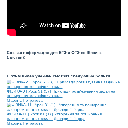
Свежая информация для ЕГЭ и ОГЭ по Физике
(листай):
С этим видео ученики смотрят следующие ролики:
ФІЗИКА-9 | Урок 51 (3) | Приклади розв’язування задач на
поширення механічних хвиль
Марина Петракова
ФІЗИКА-11 | Урок 81 (1) | Утворення та поширення
електромагнітних хвиль. Досліди Г. Герца
Марина Петракова