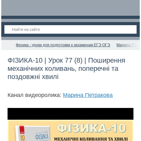
Физика - уроки для подготовки к экзаменам ЕГЭ ОГЭ
Марина Петр
ФІЗИКА-10 | Урок 77 (8) | Поширення
механічних коливань, поперечні та
поздовжні хвилі
Канал видеоролика:
Марина Петракова