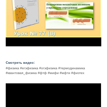
Смотреть видео:
#физика #егэфизика #огэфизика #термодинамика
#квантовая_физика #фтф #мифи #мфти #физтех