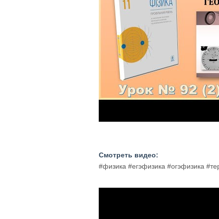
Смотреть видео:
#физика #егэфизика #огэфизика #т