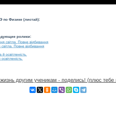
 по Физике (листай):
ледующие ролики:
я світла. Повне відбивання
 освітленість.
жизнь другим ученикам - поделись! (плюс тебе 