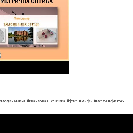
ермодинамика #квантовая_физика #фтф #мифи #мфти #физтех