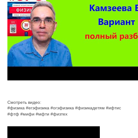
Смотреть видео:
#физика #егэфизика #огэфизика #физикадетям #ифтис
#фтф #мифи #мфти #физтех