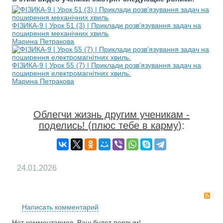
ФІЗИКА-9 | Урок 51 (3) | Приклади розв’язування задач на
поширення механічних хвиль
Марина Петракова
ФІЗИКА-9 | Урок 55 (7) | Приклади розв’язування задач на
поширення електромагнітних хвиль.
Марина Петракова
Облегчи жизнь другим ученикам -
поделись! (плюс тебе в карму)
:
24.01.2026
RS
Написать комментарий
Нет комментариев. Ваш будет первым!