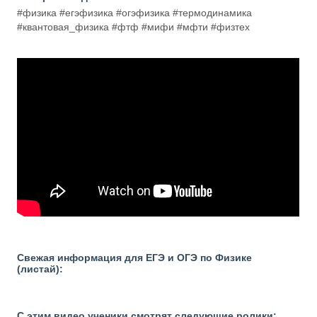
#физика #егэфизика #огэфизика #термодинамика
#квантовая_физика #фтф #мифи #мфти #физтех
Свежая информация для ЕГЭ и ОГЭ по Физике
(листай):
С этим видео ученики смотрят следующие ролики: