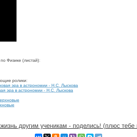
о Физике (листай):
ующие ролики:
ая эра в астрономии - Н.С. Лыскова
рхновые
жизнь другим ученикам - поделись! (плюс тебе 