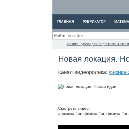
ГЛАВНАЯ
РУБРИКАТОР
МАТЕМА
Физика - уроки для подготовки к экз
Новая локация. Н
Канал видеоролика:
Физика-
Смотреть видео:
#физика #егэфизика #огэфизика #е