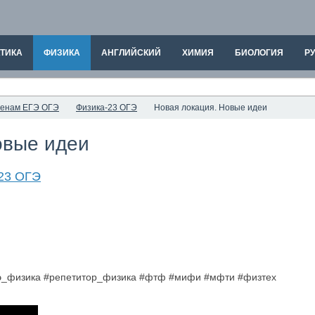
ТИКА
ФИЗИКА
АНГЛИЙСКИЙ
ХИМИЯ
БИОЛОГИЯ
РУ
аменам ЕГЭ ОГЭ
Физика-23 ОГЭ
Новая локация. Новые идеи
овые идеи
23 ОГЭ
гэ_физика #репетитор_физика #фтф #мифи #мфти #физтех