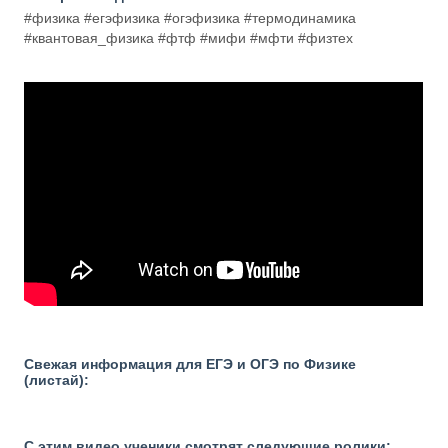
#физика #егэфизика #огэфизика #термодинамика
#квантовая_физика #фтф #мифи #мфти #физтех
Свежая информация для ЕГЭ и ОГЭ по Физике
(листай):
С этим видео ученики смотрят следующие ролики: