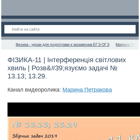
Физика - уроки для подготовки к экзаменам ЕГЭ ОГЭ
Марина Петр
ФІЗИКА-11 | Інтерференція світлових
хвиль | Розв&#39;язуємо задачі №
13.13; 13.29.
Канал видеоролика:
Марина Петракова