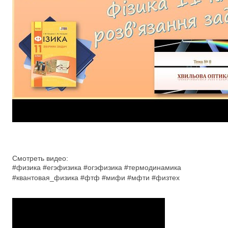
Смотреть видео:
#физика #егэфизика #огэфизика #термодинамика
#квантовая_физика #фтф #мифи #мфти #физтех