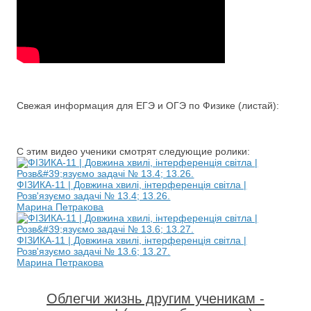
Свежая информация для ЕГЭ и ОГЭ по Физике (листай):
С этим видео ученики смотрят следующие ролики:
ФІЗИКА-11 | Довжина хвилі, інтерференція світла |
Розв'язуємо задачі № 13.4; 13.26.
Марина Петракова
ФІЗИКА-11 | Довжина хвилі, інтерференція світла |
Розв'язуємо задачі № 13.6; 13.27.
Марина Петракова
Облегчи жизнь другим ученикам -