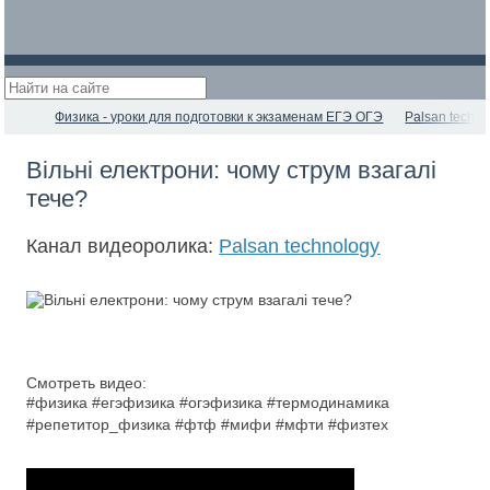
Физика - уроки для подготовки к экзаменам ЕГЭ ОГЭ
Palsan techno
Вільні електрони: чому струм взагалі
тече?
Канал видеоролика:
Palsan technology
Смотреть видео:
#физика #егэфизика #огэфизика #термодинамика
#репетитор_физика #фтф #мифи #мфти #физтех