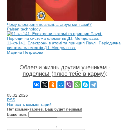
Чому електрони повільні, а струм миттєвий?
Palsan technology
11-кл-141. Електрони в атомі та принцип Паулі. Періодична
система елементів Д.І. Менделєєва.
Марина Петракова
Облегчи жизнь другим ученикам -
поделись! (плюс тебе в карму)
:
05.02.2026
RSS
Написать комментарий
Нет комментариев. Ваш будет первым!
Ваше имя: