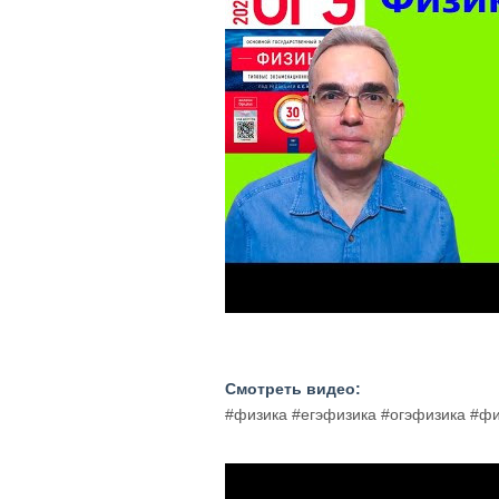
Смотреть видео:
#физика #егэфизика #огэфизика #ф