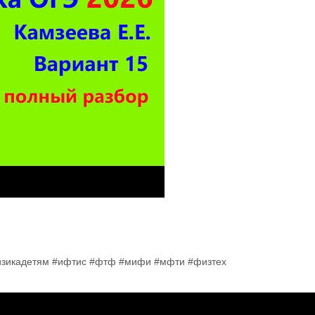
изикадетям #ифтис #фтф #мифи #мфти #физтех