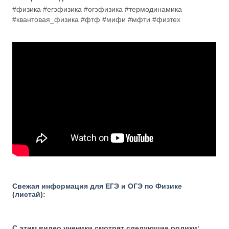
#физика #егэфизика #огэфизика #термодинамика
#квантовая_физика #фтф #мифи #мфти #физтех
Свежая информация для ЕГЭ и ОГЭ по Физике
(листай):
С этим видео ученики смотрят следующие ролики: