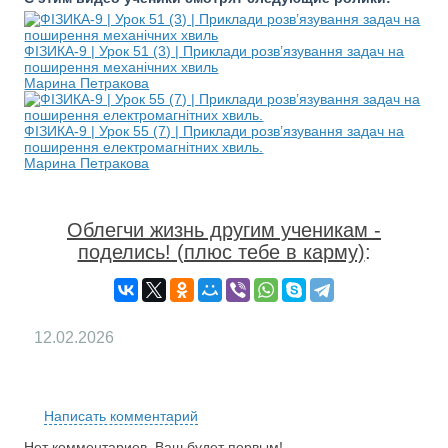
ФІЗИКА-9 | Урок 51 (3) | Приклади розв’язування задач на
поширення механічних хвиль
Марина Петракова
ФІЗИКА-9 | Урок 55 (7) | Приклади розв’язування задач на
поширення електромагнітних хвиль.
Марина Петракова
Облегчи жизнь другим ученикам -
поделись! (плюс тебе в карму)
:
12.02.2026
RS
Написать комментарий
Нет комментариев. Ваш будет первым!