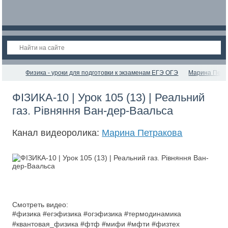
Физика - уроки для подготовки к экзаменам ЕГЭ ОГЭ
Марина Петр
ФІЗИКА-10 | Урок 105 (13) | Реальний
газ. Рівняння Ван-дер-Ваальса
Канал видеоролика:
Марина Петракова
Смотреть видео:
#физика #егэфизика #огэфизика #термодинамика
#квантовая_физика #фтф #мифи #мфти #физтех