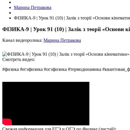
Марина Петракова
ФІЗИКА-9 | Урок 91 (10) | Залік з теорії «Основи кінемати
ФІЗИКА-9 | Урок 91 (10) | Залік з теорії «Основи 
Канал видеоролика:
Марина Петракова
Смотреть видео:
#физика #егэфизика #огэфизика #термодинамика #квантовая_
Свежая информация для ЕГЭ и ОГЭ по Физике (листай):