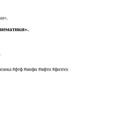
ки».
кінематики».
физика #фтф #мифи #мфти #физтех