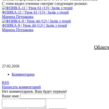
С этим видео ученики смотрят следующие ролики:
ФІЗИКА-11 | Урок 61 (13) | Залік з теорії
Марина Петракова
ФІЗИКА-9 | Урок 44 (12) | Залік з теорії
Марина Петракова
Облегч
27.02.2026
Комментарии
RSS
Написать комментарий
Нет комментариев. Ваш будет первым!
Ваше имя: