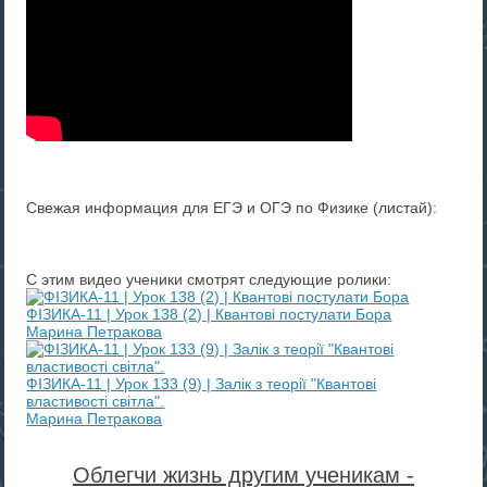
Свежая информация для ЕГЭ и ОГЭ по Физике (листай):
С этим видео ученики смотрят следующие ролики:
ФІЗИКА-11 | Урок 138 (2) | Квантові постулати Бора
Марина Петракова
ФІЗИКА-11 | Урок 133 (9) | Залік з теорії "Квантові
властивості світла".
Марина Петракова
Облегчи жизнь другим ученикам -