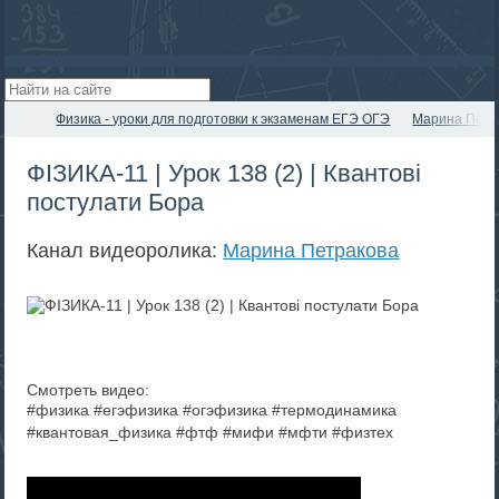
Физика - уроки для подготовки к экзаменам ЕГЭ ОГЭ
Марина Петр
ФІЗИКА-11 | Урок 138 (2) | Квантові
постулати Бора
Канал видеоролика:
Марина Петракова
Смотреть видео:
#физика #егэфизика #огэфизика #термодинамика
#квантовая_физика #фтф #мифи #мфти #физтех