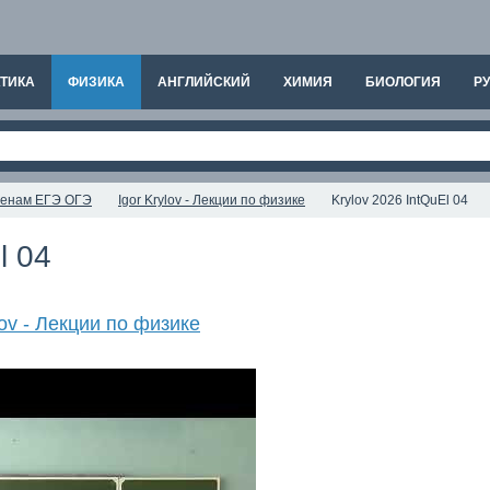
ТИКА
ФИЗИКА
АНГЛИЙСКИЙ
ХИМИЯ
БИОЛОГИЯ
РУ
аменам ЕГЭ ОГЭ
Igor Krylov - Лекции по физике
Krylov 2026 IntQuEl 04
l 04
lov - Лекции по физике