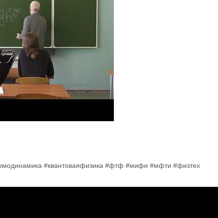
ермодинамика #квантоваяфизика #фтф #мифи #мфти #физтех