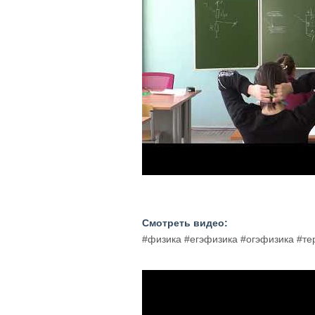
Смотреть видео:
#физика #егэфизика #огэфизика #т