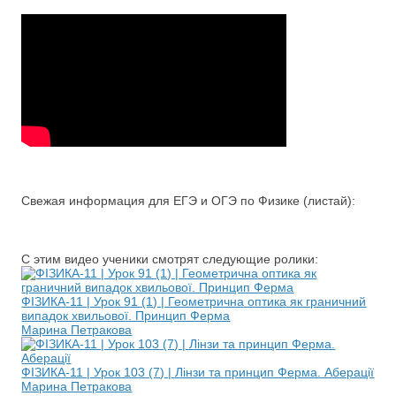
Свежая информация для ЕГЭ и ОГЭ по Физике (листай):
С этим видео ученики смотрят следующие ролики:
ФІЗИКА-11 | Урок 91 (1) | Геометрична оптика як граничний
випадок хвильової. Принцип Ферма
Марина Петракова
ФІЗИКА-11 | Урок 103 (7) | Лінзи та принцип Ферма. Аберації
Марина Петракова