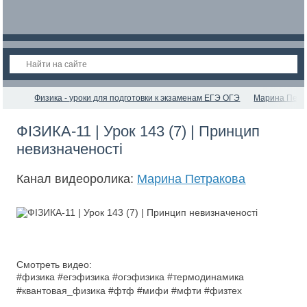
Физика - уроки для подготовки к экзаменам ЕГЭ ОГЭ
Марина Петр
ФІЗИКА-11 | Урок 143 (7) | Принцип
невизначеності
Канал видеоролика:
Марина Петракова
Смотреть видео:
#физика #егэфизика #огэфизика #термодинамика
#квантовая_физика #фтф #мифи #мфти #физтех