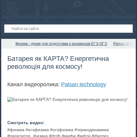
Физика - уроки для подготовки к экзаменам ЕГЭ ОГЭ
Palsan techno
Батарея як КАРТА? Енергетична
революція для космосу!
Канал видеоролика:
Palsan technology
Смотреть видео:
#физика #егэфизика #огэфизика #термодинамика
#репетитор_физика #фтф #мифи #мфти #физтех