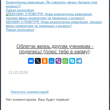
Енергетична революція: Як створити «вічні» батареї для
космосу?
Palsan technology
БЕНЗИН З ПОВІТРЯ: Нова енергетична революція, прозорі
вікна-генератори та таємниця з космосу!
Palsan technology
Облегчи жизнь другим ученикам -
поделись! (плюс тебе в карму)
:
11.03.2026
RS
Написать комментарий
Нет комментариев. Ваш будет первым!