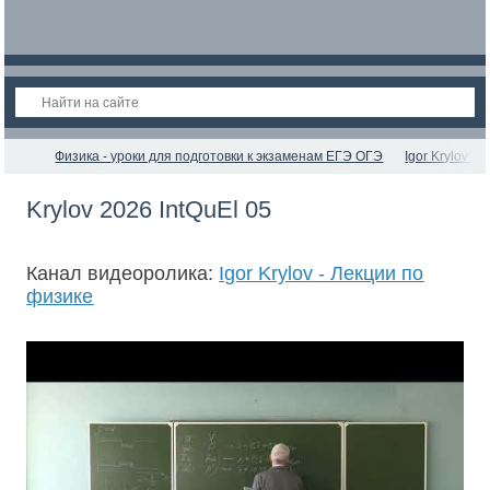
Физика - уроки для подготовки к экзаменам ЕГЭ ОГЭ
Igor Krylov -
Krylov 2026 IntQuEl 05
Канал видеоролика:
Igor Krylov - Лекции по
физике