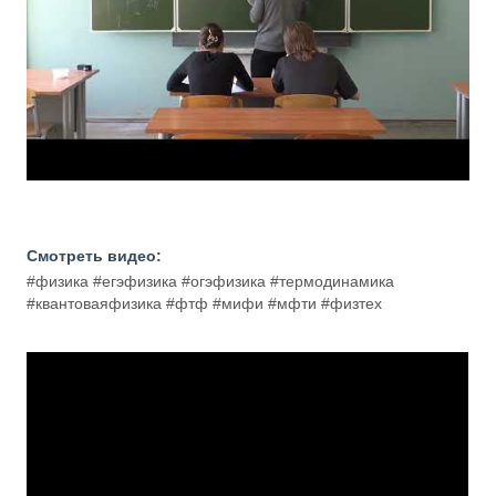
Смотреть видео:
#физика #егэфизика #огэфизика #термодинамика
#квантоваяфизика #фтф #мифи #мфти #физтех