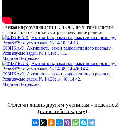
Свежая информация для ЕГЭ и ОГЭ по Физике (листай):
С этим видео ученики смотрят следующие ролики:
ФІЗИКА-9 | Активність, закон радіоактивного розпаду |
Розв'язуємо задачі № 14.10; 14.13.
Марина Петракова
ФІЗИКА-9 | Активність, закон радіоактивного розпаду |
Розв'язуємо задачі № 14.38; 14.40; 14.42.
Марина Петракова
Облегчи жизнь другим ученикам - поделись!
(плюс тебе в карму)
: