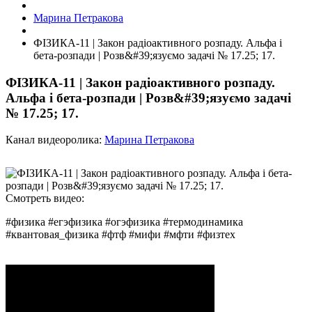
Марина Петракова
ФІЗИКА-11 | Закон радіоактивного розпаду. Альфа і
бета-розпади | Розв&#39;язуємо задачі № 17.25; 17.
ФІЗИКА-11 | Закон радіоактивного розпаду.
Альфа і бета-розпади | Розв&#39;язуємо задачі
№ 17.25; 17.
Канал видеоролика:
Марина Петракова
Смотреть видео:
#физика #егэфизика #огэфизика #термодинамика
#квантовая_физика #фтф #мифи #мфти #физтех