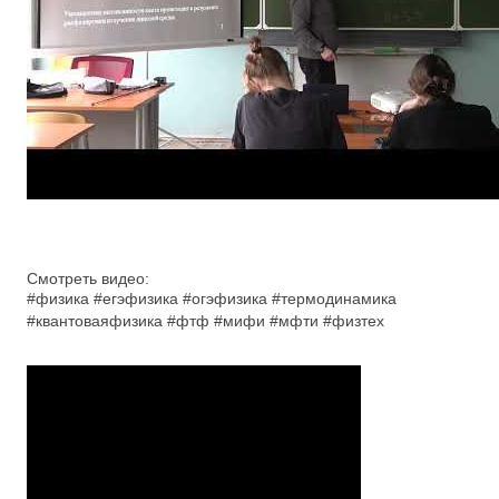
Смотреть видео:
#физика #егэфизика #огэфизика #термодинамика
#квантоваяфизика #фтф #мифи #мфти #физтех